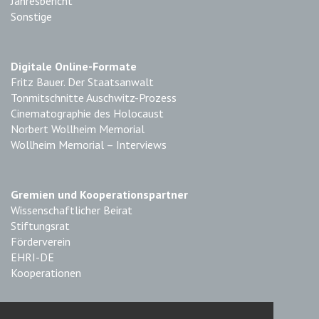
Jahresbericht
Sonstige
Digitale Online-Formate
Fritz Bauer. Der Staatsanwalt
Tonmitschnitte Auschwitz-Prozess
Cinematographie des Holocaust
Norbert Wollheim Memorial
Wollheim Memorial – Interviews
Gremien und Kooperationspartner
Wissenschaftlicher Beirat
Stiftungsrat
Förderverein
EHRI-DE
Kooperationen