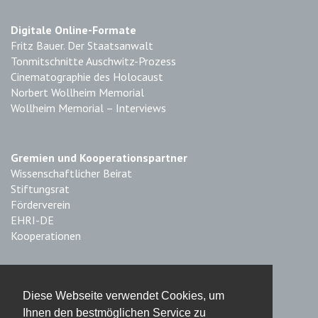
Digitale Online-Formate
Fritz Bauer. Der Staatsanwalt
Tonmitschnitte Auschwitz-Prozess
Cinematographie des Holocaust
Norbert Wollheim Memorial
Wollheim Memorial – Interviews
Gremien und Kooperationspartner
Wissenschaftlicher Beirat
Stiftungsrat
Förderverein
EHRI-DE
Kooperationen
Impressum & Datenschutz
Diese Webseite verwendet Cookies, um
Impressum
Ihnen den bestmöglichen Service zu
Haftungsausschluss