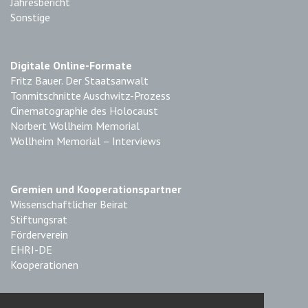
Jahresbericht
Sonstige
Digitale Online-Formate
Fritz Bauer. Der Staatsanwalt
Tonmitschnitte Auschwitz-Prozess
Cinematographie des Holocaust
Norbert Wollheim Memorial
Wollheim Memorial – Interviews
Gremien und Kooperationspartner
Wissenschaftlicher Beirat
Stiftungsrat
Förderverein
EHRI-DE
Kooperationen