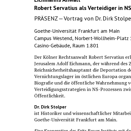
Robert Servatius als Verteidiger in N
PRÄSENZ — Vortrag von Dr. Dirk Stolpe
Goethe-Universität Frankfurt am Main
Campus Westend, Norbert-Wollheim-Platz 
Casino-Gebäude, Raum 1.801
Der Kölner Rechtsanwalt Robert Servatius erl
Jerusalem Adolf Eichmann, der während des Z
Reichssicherheitshauptamt die Deportation d
Vernichtungslager im östlichen Europa organisi
Biografie und die öffentliche Wahrnehmung v
Verteidigungsstrategien in NS-Prozessen zwi
Öffentlichkeit.
Dr. Dirk Stolper
ist Historiker und wissenschaftlicher Mitarbe
Goethe-Universität Frankfurt am Main.
Eine Kooperation des Fritz Bauer Instituts mit de