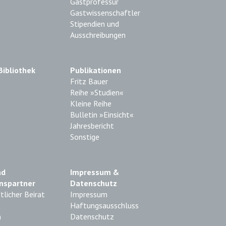
Gastprofessur
Gastwissenschaftler
Stipendien und
Ausschreibungen
Bibliothek
Publikationen
Fritz Bauer
Reihe »Studien«
Kleine Reihe
Bulletin »Einsicht«
Jahresbericht
Sonstige
nd
Impressum &
nspartner
Datenschutz
licher Beirat
Impressum
t
Haftungsausschluss
n
Datenschutz