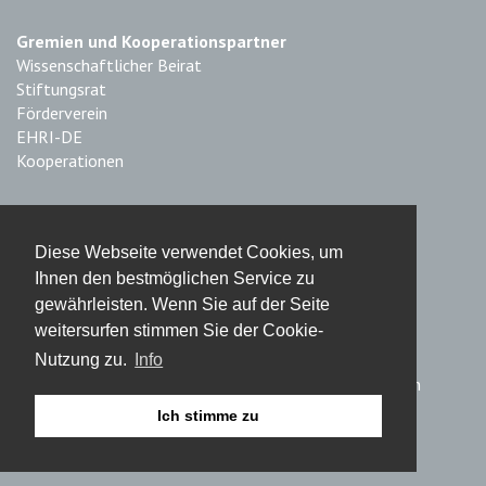
Gremien und Kooperationspartner
Wissenschaftlicher Beirat
Stiftungsrat
Förderverein
EHRI-DE
Kooperationen
Impressum & Datenschutz
Diese Webseite verwendet Cookies, um
Impressum
Ihnen den bestmöglichen Service zu
Haftungsausschluss
gewährleisten. Wenn Sie auf der Seite
Datenschutz
weitersurfen stimmen Sie der Cookie-
Nutzung zu.
Info
© 2019 Fritz Bauer Institut – Stiftung des bürgerlichen
Rechts, Frankfurt am Main
Ich stimme zu