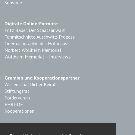
Sonstige
Digitale Online-Formate
Fritz Bauer. Der Staatsanwalt
Tonmitschnitte Auschwitz-Prozess
Cinematographie des Holocaust
Norbert Wollheim Memorial
Wollheim Memorial – Interviews
Gremien und Kooperationspartner
Wissenschaftlicher Beirat
Stiftungsrat
Förderverein
EHRI-DE
Kooperationen
Impressum & Datenschutz