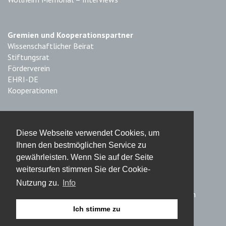
Gremien und Kooperationspartner
Wissenschaftlicher Beirat
Stiftungsrat
Förderverein
EHRI-DE
Kooperationen
Impressum & Datenschutz
Diese Webseite verwendet Cookies, um
Impressum
Ihnen den bestmöglichen Service zu
Haftungsausschluss
gewährleisten. Wenn Sie auf der Seite
Datenschutz
weitersurfen stimmen Sie der Cookie-
Nutzung zu.
Info
© 2019 Fritz Bauer Institut – Stiftung des bürgerlichen
Rechts, Frankfurt am Main
Ich stimme zu