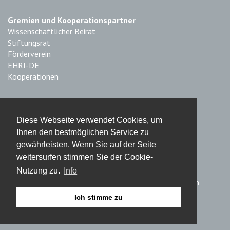
Gremien und Kooperationspartner
Wissenschaftlicher Beirat
Stiftungsrat
Förderverein
EHRI-DE
Kooperationen
Impressum & Datenschutz
Diese Webseite verwendet Cookies, um
Impressum
Ihnen den bestmöglichen Service zu
Haftungsausschluss
gewährleisten. Wenn Sie auf der Seite
Datenschutz
weitersurfen stimmen Sie der Cookie-
Nutzung zu.
Info
© 2019 Fritz Bauer Institut – Stiftung des bürgerlichen
Rechts, Frankfurt am Main
Ich stimme zu