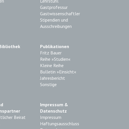
en
Lehrstuhl
Gastprofessur
Gastwissenschaftler
Stipendien und
Ausschreibungen
Bibliothek
Publikationen
Fritz Bauer
Reihe »Studien«
Kleine Reihe
Bulletin »Einsicht«
Jahresbericht
Sonstige
nd
Impressum &
nspartner
Datenschutz
licher Beirat
Impressum
t
Haftungsausschluss