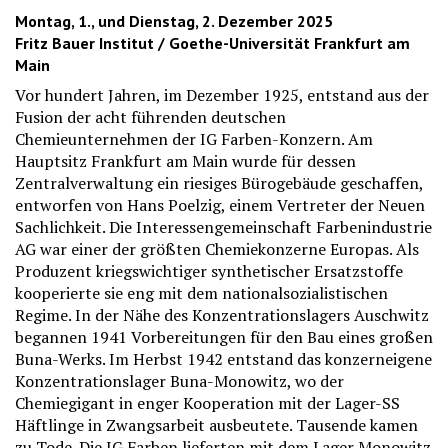
Montag, 1., und Dienstag, 2. Dezember 2025
Fritz Bauer Institut / Goethe-Universität Frankfurt am
Main
Vor hundert Jahren, im Dezember 1925, entstand aus der
Fusion der acht führenden deutschen
Chemieunternehmen der IG Farben-Konzern. Am
Hauptsitz Frankfurt am Main wurde für dessen
Zentralverwaltung ein riesiges Bürogebäude geschaffen,
entworfen von Hans Poelzig, einem Vertreter der Neuen
Sachlichkeit. Die Interessengemeinschaft Farbenindustrie
AG war einer der größten Chemiekonzerne Europas. Als
Produzent kriegswichtiger synthetischer Ersatzstoffe
kooperierte sie eng mit dem nationalsozialistischen
Regime. In der Nähe des Konzentrationslagers Auschwitz
begannen 1941 Vorbereitungen für den Bau eines großen
Buna-Werks. Im Herbst 1942 entstand das konzerneigene
Konzentrationslager Buna-Monowitz, wo der
Chemiegigant in enger Kooperation mit der Lager-SS
Häftlinge in Zwangsarbeit ausbeutete. Tausende kamen
zu Tode. Die IG Farben lieferten mit dem Lager Monowitz