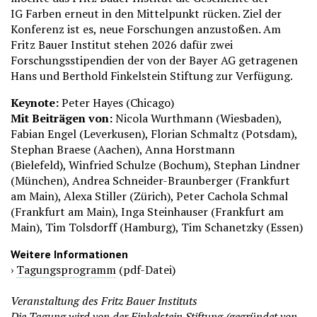
IG Farben erneut in den Mittelpunkt rücken. Ziel der
Konferenz ist es, neue Forschungen anzustoßen. Am
Fritz Bauer Institut stehen 2026 dafür zwei
Forschungsstipendien der von der Bayer AG getragenen
Hans und Berthold Finkelstein Stiftung zur Verfügung.
Keynote:
Peter Hayes (Chicago)
Mit Beiträgen von:
Nicola Wurthmann (Wiesbaden),
Fabian Engel (Leverkusen), Florian Schmaltz (Potsdam),
Stephan Braese (Aachen), Anna Horstmann
(Bielefeld), Winfried Schulze (Bochum), Stephan Lindner
(München), Andrea Schneider-Braunberger (Frankfurt
am Main), Alexa Stiller (Zürich), Peter Cachola Schmal
(Frankfurt am Main), Inga Steinhauser (Frankfurt am
Main), Tim Tolsdorff (Hamburg), Tim Schanetzky (Essen)
Weitere Informationen
›
Tagungsprogramm
(pdf-Datei)
Veranstaltung des Fritz Bauer Instituts
Die Tagung wird von der Finkelstein Stiftung (gegründet von