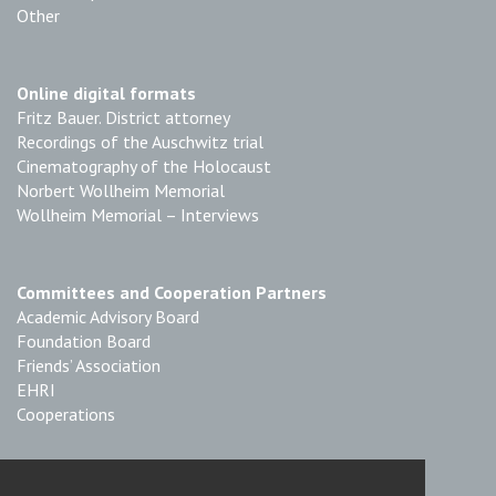
Other
Online digital formats
Fritz Bauer. District attorney
Recordings of the Auschwitz trial
Cinematography of the Holocaust
Norbert Wollheim Memorial
Wollheim Memorial – Interviews
Committees and Cooperation Partners
Academic Advisory Board
Foundation Board
Friends’ Association
EHRI
Cooperations
Imprint & Data Protection