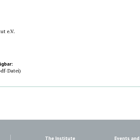
ut e.V.
ügbar:
df-Datei)
The Institute
Events and 