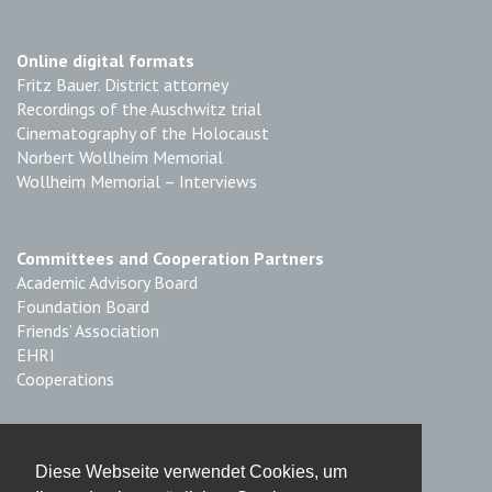
Online digital formats
Fritz Bauer. District attorney
Recordings of the Auschwitz trial
Cinematography of the Holocaust
Norbert Wollheim Memorial
Wollheim Memorial – Interviews
Committees and Cooperation Partners
Academic Advisory Board
Foundation Board
Friends’ Association
EHRI
Cooperations
Imprint & Data Protection
Diese Webseite verwendet Cookies, um
Imprint