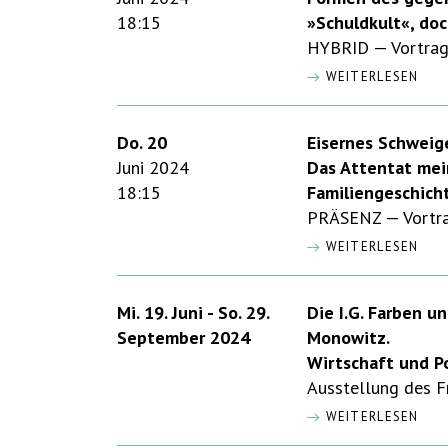
18:15
»Schuldkult«, doc
HYBRID — Vortrag 
WEITERLESEN
Do. 20
Eisernes Schweig
Juni 2024
Das Attentat mei
18:15
Familiengeschich
PRÄSENZ — Vortrag
WEITERLESEN
Mi. 19. Juni - So. 29.
Die I.G. Farben u
September 2024
Monowitz.
Wirtschaft und Po
Ausstellung des Fr
WEITERLESEN