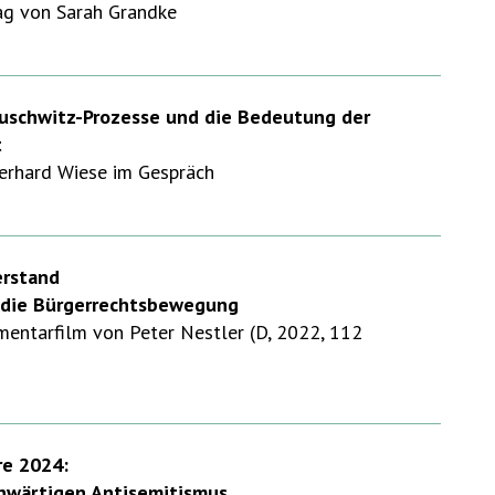
g von Sarah Grandke
Auschwitz-Prozesse und die Bedeutung der
t
rhard Wiese im Gespräch
erstand
 die Bürgerrechtsbewegung
ntarfilm von Peter Nestler (D, 2022, 112
re 2024:
wärtigen Antisemitismus.