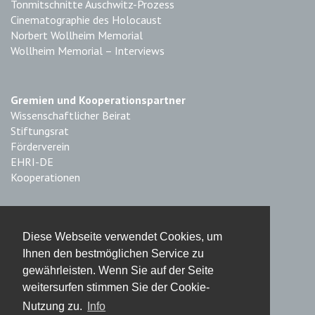
Tonmitschnitte Auschwitz-Prozess
Cinematographie des Holocaust
Norbert Wollheim Memorial
Wollheim Memorial – Interviews
Gremien und Kooperationspartner
Wissenschaftlicher Beirat
Stiftungsrat
Förderverein
EHRI-DE
Kooperationen
Impressum & Datenschutz
Diese Webseite verwendet Cookies, um
Impressum
Ihnen den bestmöglichen Service zu
Haftungsausschluss
gewährleisten. Wenn Sie auf der Seite
Datenschutz
weitersurfen stimmen Sie der Cookie-
Nutzung zu.
Info