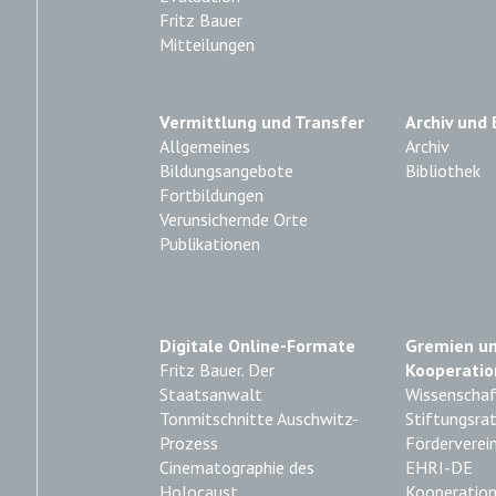
Fritz Bauer
Mitteilungen
Vermittlung und Transfer
Archiv und 
Allgemeines
Archiv
Bildungsangebote
Bibliothek
Fortbildungen
Verunsichernde Orte
Publikationen
Digitale Online-Formate
Gremien u
Fritz Bauer. Der
Kooperatio
Staatsanwalt
Wissenschaft
Tonmitschnitte Auschwitz-
Stiftungsra
Prozess
Förderverei
Cinematographie des
EHRI-DE
Holocaust
Kooperatio