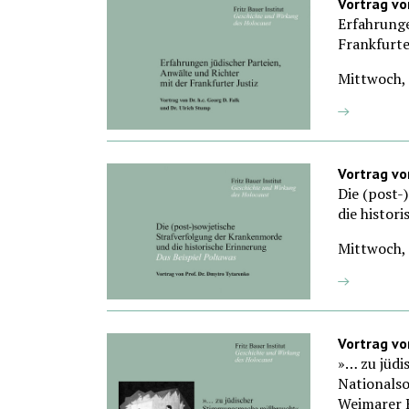
Vortrag von
Erfahrunge
Frankfurte
Mittwoch,
Vortrag vo
Die (post-
die histor
Mittwoch,
Vortrag vo
»… zu jüd
Nationalso
Weimarer 