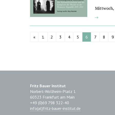
Mittwoch,
«
1
2
3
4
5
6
7
8
9
Fritz Bauer Institut
Norbert-Wollheim-Platz 1
60323 Frankfurt am Main
+49 (0)69 798 322-40
info(at)fritz-bauer-institut.de