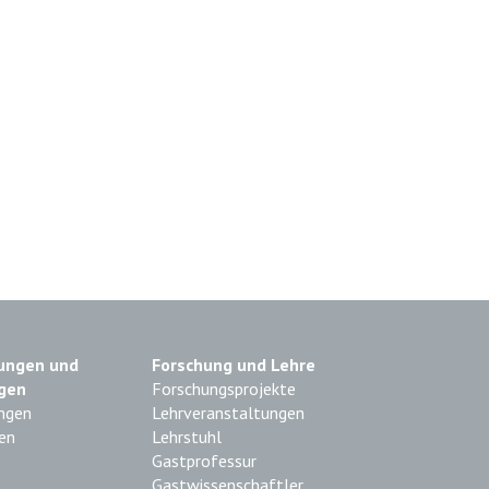
ungen und
Forschung und Lehre
gen
Forschungsprojekte
ngen
Lehrveranstaltungen
en
Lehrstuhl
Gastprofessur
Gastwissenschaftler