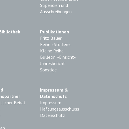
Stipendien und
Ausschreibungen
Bibliothek
Publikationen
Fritz Bauer
Reihe »Studien«
Kleine Reihe
Bulletin »Einsicht«
Jahresbericht
Sonstige
nd
Impressum &
nspartner
Datenschutz
licher Beirat
Impressum
t
Haftungsausschluss
n
Datenschutz
nen