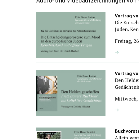
Audio- und Videoaufzeichnungen von 
Vortrag von
Die Entsc
Juden. Ken
Freitag, 2
Vortrag vo
Den Helden
Gedächtni
Mittwoch, 
Buchvorste
Allein geg