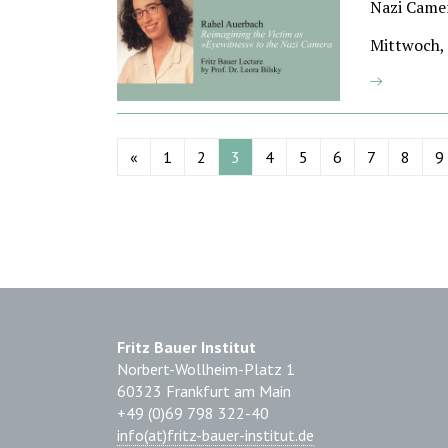
Nazi Came
Mittwoch, 
«
1
2
3
4
5
6
7
8
9
Fritz Bauer Institut
Norbert-Wollheim-Platz 1
60323 Frankfurt am Main
+49 (0)69 798 322-40
info(at)fritz-bauer-institut.de